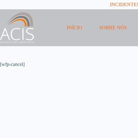
Pular
INCIDENTE
para
o
conteúdo
INÍCIO
SOBRE NÓS
[wfp-cancel]