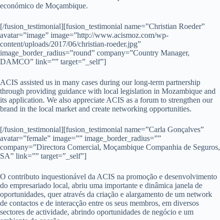
económico de Moçambique.
[/fusion_testimonial][fusion_testimonial name=”Christian Roeder”
avatar=”image” image=”http://www.acismoz.com/wp-
content/uploads/2017/06/christian-roeder.jpg”
image_border_radius=”round” company=”Country Manager,
DAMCO” link=”” target=”_self”]
ACIS assisted us in many cases during our long-term partnership
through providing guidance with local legislation in Mozambique and
its application. We also appreciate ACIS as a forum to strengthen our
brand in the local market and create networking opportunities.
[/fusion_testimonial][fusion_testimonial name=”Carla Gonçalves”
avatar=”female” image=”” image_border_radius=””
company=”Directora Comercial, Moçambique Companhia de Seguros,
SA” link=”” target=”_self”]
O contributo inquestionável da ACIS na promoção e desenvolvimento
do empresariado local, abriu uma importante e dinâmica janela de
oportunidades, quer através da criação e alargamento de um network
de contactos e de interacção entre os seus membros, em diversos
sectores de actividade, abrindo oportunidades de negócio e um