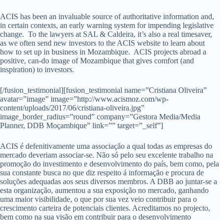
ACIS has been an invaluable source of authoritative information and,
in certain contexts, an early warning system for impending legislative
change. To the lawyers at SAL & Caldeira, it’s also a real timesaver,
as we often send new investors to the ACIS website to learn about
how to set up in business in Mozambique. ACIS projects abroad a
positive, can-do image of Mozambique that gives comfort (and
inspiration) to investors.
[/fusion_testimonial][fusion_testimonial name=”Cristiana Oliveira”
avatar=”image” image=”http://www.acismoz.com/wp-
content/uploads/2017/06/cristiana-oliveira.jpg”
image_border_radius=”round” company=”Gestora Media/Media
Planner, DDB Moçambique” link=”” target=”_self”]
ACIS é defenitivamente uma associação a qual todas as empresas do
mercado deveriam associar-se. Não só pelo seu excelente trabalho na
promoção do investimento e desenvolvimento do país, bem como, pela
sua constante busca no que diz respeito á informação e procura de
soluções adequadas aos seus diversos membros. A DBB ao juntar-se a
esta organização, aumentou a sua exposição no mercado, ganhando
uma maior visibilidade, o que por sua vez veio contribuir para o
crescimento carteira de potenciais clientes. Acreditamos no projecto,
bem como na sua visão em contribuir para o desenvolvimento