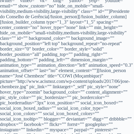
twitter=”” vimeo=”” vk=”” xing=”” yahoo=”” yelp=”” youtube=””
email=”” show_custom=”no” hide_on_mobile=”small-
visibility,medium-visibility,large-visibility” class=”” id=””]Presidente
do Conselho de Gerência[/fusion_person][/fusion_builder_column]
[fusion_builder_column type=”1_3″ layout=”1_5″ spacing=””
center_content=”no” hover_type=”none” link=”” min_height=””
hide_on_mobile=”small-visibility,medium-visibility,large-visibility”
class=”” id=”” background_color=”” background_image=””
background_position=”left top” background_repeat=”no-repeat”
border_size=”0″ border_color=”” border_style=”solid”
border_position=”all” padding_top=”” padding_right=””
padding_bottom=”” padding_left=”” dimension_margin=””
animation_type=”” animation_direction=”left” animation_speed=”0.3″
animation_offset=”” last=”no” element_content=””][fusion_person
name=”José Chembeze” title=”COWI (Moçambique)”
picture=”http://www.acismoz.com/wp-content/uploads/2017/06/jose-
chembeze.jpg” pic_link=”” linktarget=”_self” pic_style=”none”
hover_type=”zoomin” background_color=”” content_alignment=””
pic_style_color=”” pic_bordersize=”” pic_bordercolor=””
pic_borderradius=”3px” icon_position=”” social_icon_boxed=””
social_icon_boxed_radius=”” social_icon_color_type=””
social_icon_colors=”” social_icon_boxed_colors=””
social_icon_tooltip=”” blogger=”” deviantart=”” digg=”” dribbble=””
dropbox=”” facebook=”” flickr=”” forrst=”” googleplus=””
instagram=”” linkedin=”” myspace=”” paypal=”” pinterest=””