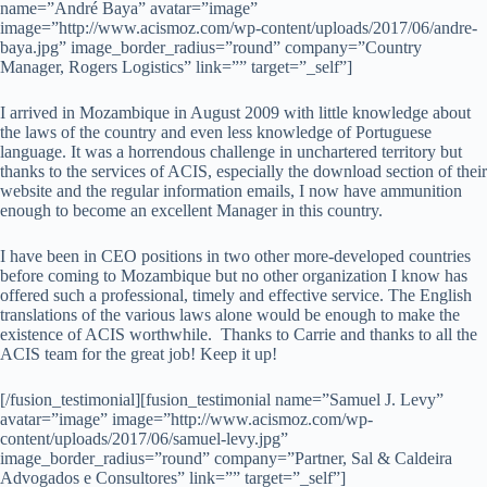
name=”André Baya” avatar=”image”
image=”http://www.acismoz.com/wp-content/uploads/2017/06/andre-
baya.jpg” image_border_radius=”round” company=”Country
Manager, Rogers Logistics” link=”” target=”_self”]
I arrived in Mozambique in August 2009 with little knowledge about
the laws of the country and even less knowledge of Portuguese
language. It was a horrendous challenge in unchartered territory but
thanks to the services of ACIS, especially the download section of their
website and the regular information emails, I now have ammunition
enough to become an excellent Manager in this country.
I have been in CEO positions in two other more-developed countries
before coming to Mozambique but no other organization I know has
offered such a professional, timely and effective service. The English
translations of the various laws alone would be enough to make the
existence of ACIS worthwhile. Thanks to Carrie and thanks to all the
ACIS team for the great job! Keep it up!
[/fusion_testimonial][fusion_testimonial name=”Samuel J. Levy”
avatar=”image” image=”http://www.acismoz.com/wp-
content/uploads/2017/06/samuel-levy.jpg”
image_border_radius=”round” company=”Partner, Sal & Caldeira
Advogados e Consultores” link=”” target=”_self”]