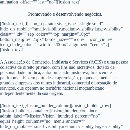
animation_offset=”” last=”no”][fusion_text]
Promovendo e desenvolvendo negócios.
[/fusion_text][fusion_separator style_type=”single solid”
hide_on_mobile=”small-visibility,medium-visibility,large-visibility”
class=”” id=”” sep_color=”” top_margin=”10px”
bottom_margin=”25px” border_size=”” icon=”” icon_circle=””
icon_circle_color=”” width=”200px” alignment=”center” /]
[fusion_text]
A Associação de Comércio, Indústria e Serviços (ACIS) é uma pessoa
colectiva de direito privado, com fins não lucrativos, dotado de
personalidade jurídica, autonomia administrativa, financeira e
patrimonial. Fazem parte desta agremiação, pequenas, médias e
grandes empresas dos ramos industrial, comercial e prestação de
serviços, que operam no território nacional moçambicano,
independentemente da sua origem.
[/fusion_text][/fusion_builder_column][/fusion_builder_row]
[/fusion_builder_container][fusion_builder_container
admin_label=”Mission/Vision” hundred_percent=”no”
equal_height_columns=”no” menu_anchor=””
hide_on_mobile=”small-visibility,medium-visibility,large-visibility”