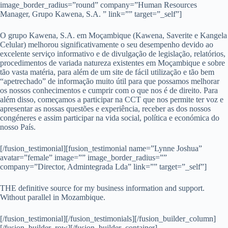
image_border_radius=”round” company=”Human Resources
Manager, Grupo Kawena, S.A. ” link=”” target=”_self”]
O grupo Kawena, S.A. em Moçambique (Kawena, Saverite e Kangela
Celular) melhorou significativamente o seu desempenho devido ao
excelente serviço informativo e de divulgação de legislação, relatórios,
procedimentos de variada natureza existentes em Moçambique e sobre
tão vasta matéria, para além de um site de fácil utilização e tão bem
“apetrechado” de informação muito útil para que possamos melhorar
os nossos conhecimentos e cumprir com o que nos é de direito. Para
além disso, começamos a participar na CCT que nos permite ter voz e
apresentar as nossas questões e experiência, receber as dos nossos
congéneres e assim participar na vida social, política e económica do
nosso País.
[/fusion_testimonial][fusion_testimonial name=”Lynne Joshua”
avatar=”female” image=”” image_border_radius=””
company=”Director, Admintegrada Lda” link=”” target=”_self”]
THE definitive source for my business information and support.
Without parallel in Mozambique.
[/fusion_testimonial][/fusion_testimonials][/fusion_builder_column]
[/fusion_builder_row][/fusion_builder_container]