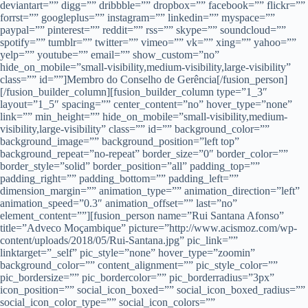
deviantart=”” digg=”” dribbble=”” dropbox=”” facebook=”” flickr=””
forrst=”” googleplus=”” instagram=”” linkedin=”” myspace=””
paypal=”” pinterest=”” reddit=”” rss=”” skype=”” soundcloud=””
spotify=”” tumblr=”” twitter=”” vimeo=”” vk=”” xing=”” yahoo=””
yelp=”” youtube=”” email=”” show_custom=”no”
hide_on_mobile=”small-visibility,medium-visibility,large-visibility”
class=”” id=””]Membro do Conselho de Gerência[/fusion_person]
[/fusion_builder_column][fusion_builder_column type=”1_3″
layout=”1_5″ spacing=”” center_content=”no” hover_type=”none”
link=”” min_height=”” hide_on_mobile=”small-visibility,medium-
visibility,large-visibility” class=”” id=”” background_color=””
background_image=”” background_position=”left top”
background_repeat=”no-repeat” border_size=”0″ border_color=””
border_style=”solid” border_position=”all” padding_top=””
padding_right=”” padding_bottom=”” padding_left=””
dimension_margin=”” animation_type=”” animation_direction=”left”
animation_speed=”0.3″ animation_offset=”” last=”no”
element_content=””][fusion_person name=”Rui Santana Afonso”
title=”Adveco Moçambique” picture=”http://www.acismoz.com/wp-
content/uploads/2018/05/Rui-Santana.jpg” pic_link=””
linktarget=”_self” pic_style=”none” hover_type=”zoomin”
background_color=”” content_alignment=”” pic_style_color=””
pic_bordersize=”” pic_bordercolor=”” pic_borderradius=”3px”
icon_position=”” social_icon_boxed=”” social_icon_boxed_radius=””
social_icon_color_type=”” social_icon_colors=””