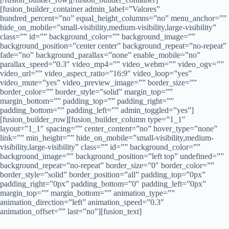
[fusion_builder_container admin_label=”Valores”
hundred_percent=”no” equal_height_columns=”no” menu_anchor=””
hide_on_mobile=”small-visibility,medium-visibility,large-visibility”
class=”” id=”” background_color=”” background_image=””
background_position=”center center” background_repeat=”no-repeat”
fade=”no” background_parallax=”none” enable_mobile=”no”
parallax_speed=”0.3″ video_mp4=”” video_webm=”” video_ogv=””
video_url=”” video_aspect_ratio=”16:9″ video_loop=”yes”
video_mute=”yes” video_preview_image=”” border_size=””
border_color=”” border_style=”solid” margin_top=””
margin_bottom=”” padding_top=”” padding_right=””
padding_bottom=”” padding_left=”” admin_toggled=”yes”]
[fusion_builder_row][fusion_builder_column type=”1_1″
layout=”1_1″ spacing=”” center_content=”no” hover_type=”none”
link=”” min_height=”” hide_on_mobile=”small-visibility,medium-
visibility,large-visibility” class=”” id=”” background_color=””
background_image=”” background_position=”left top” undefined=””
background_repeat=”no-repeat” border_size=”0″ border_color=””
border_style=”solid” border_position=”all” padding_top=”0px”
padding_right=”0px” padding_bottom=”0″ padding_left=”0px”
margin_top=”” margin_bottom=”” animation_type=””
animation_direction=”left” animation_speed=”0.3″
animation_offset=”” last=”no”][fusion_text]