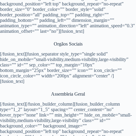
background_position=”left top” background_repeat=”no-repeat”
border_size=”0″ border_color=”” border_style=”solid”
border_position=”all” padding_top=”” padding_right=””
padding_bottom=”” padding_left=”” dimension_margin=””
animation_type=”” animation_direction=”left” animation_speed=”0.3″
animation_offset=”” last=”no”][fusion_text]
Orgãos Sociais
[/fusion_text][fusion_separator style_type=”single solid”
hide_on_mobile=”small-visibility,medium-visibility,large-visibility”
class=”” id=”” sep_color=”” top_margin=”10px”
bottom_margin=”25px” border_size=”” icon=”” icon_circle=””
icon_circle_color=”” width=”200px” alignment=”center” /]
[fusion_text]
Assembleia Geral
[/fusion_text][/fusion_builder_column][fusion_builder_column
type=”1_2″ layout=”1_5″ spacing=”” center_content=”no”
hover_type=”none” link=”” min_height=”” hide_on_mobile=”small-
visibility,medium-visibility,large-visibility” class=”” id=””
background_color=”” background_image=””
background_position=”left top” background_repeat=”no-repeat”