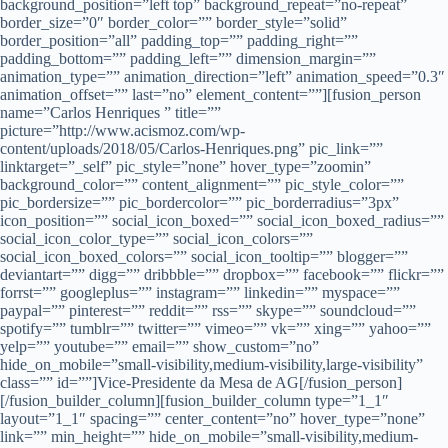
background_position=”left top” background_repeat=”no-repeat”
border_size=”0″ border_color=”” border_style=”solid”
border_position=”all” padding_top=”” padding_right=””
padding_bottom=”” padding_left=”” dimension_margin=””
animation_type=”” animation_direction=”left” animation_speed=”0.3″
animation_offset=”” last=”no” element_content=””][fusion_person
name=”Carlos Henriques ” title=””
picture=”http://www.acismoz.com/wp-
content/uploads/2018/05/Carlos-Henriques.png” pic_link=””
linktarget=”_self” pic_style=”none” hover_type=”zoomin”
background_color=”” content_alignment=”” pic_style_color=””
pic_bordersize=”” pic_bordercolor=”” pic_borderradius=”3px”
icon_position=”” social_icon_boxed=”” social_icon_boxed_radius=””
social_icon_color_type=”” social_icon_colors=””
social_icon_boxed_colors=”” social_icon_tooltip=”” blogger=””
deviantart=”” digg=”” dribbble=”” dropbox=”” facebook=”” flickr=””
forrst=”” googleplus=”” instagram=”” linkedin=”” myspace=””
paypal=”” pinterest=”” reddit=”” rss=”” skype=”” soundcloud=””
spotify=”” tumblr=”” twitter=”” vimeo=”” vk=”” xing=”” yahoo=””
yelp=”” youtube=”” email=”” show_custom=”no”
hide_on_mobile=”small-visibility,medium-visibility,large-visibility”
class=”” id=””]Vice-Presidente da Mesa de AG[/fusion_person]
[/fusion_builder_column][fusion_builder_column type=”1_1″
layout=”1_1″ spacing=”” center_content=”no” hover_type=”none”
link=”” min_height=”” hide_on_mobile=”small-visibility,medium-