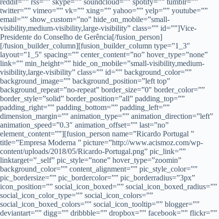
reddit=”” rss=”” skype=”” soundcloud=”” spotify=”” tumblr=””
twitter=”” vimeo=”” vk=”” xing=”” yahoo=”” yelp=”” youtube=””
email=”” show_custom=”no” hide_on_mobile=”small-
visibility,medium-visibility,large-visibility” class=”” id=””]Vice-
Presidente do Conselho de Gerência[/fusion_person]
[/fusion_builder_column][fusion_builder_column type=”1_3″
layout=”1_5″ spacing=”” center_content=”no” hover_type=”none”
link=”” min_height=”” hide_on_mobile=”small-visibility,medium-
visibility,large-visibility” class=”” id=”” background_color=””
background_image=”” background_position=”left top”
background_repeat=”no-repeat” border_size=”0″ border_color=””
border_style=”solid” border_position=”all” padding_top=””
padding_right=”” padding_bottom=”” padding_left=””
dimension_margin=”” animation_type=”” animation_direction=”left”
animation_speed=”0.3″ animation_offset=”” last=”no”
element_content=””][fusion_person name=”Ricardo Portugal ”
title=”Empresa Moderna ” picture=”http://www.acismoz.com/wp-
content/uploads/2018/05/Ricardo-Portugal.png” pic_link=””
linktarget=”_self” pic_style=”none” hover_type=”zoomin”
background_color=”” content_alignment=”” pic_style_color=””
pic_bordersize=”” pic_bordercolor=”” pic_borderradius=”3px”
icon_position=”” social_icon_boxed=”” social_icon_boxed_radius=””
social_icon_color_type=”” social_icon_colors=””
social_icon_boxed_colors=”” social_icon_tooltip=”” blogger=””
deviantart=”” digg=”” dribbble=”” dropbox=”” facebook=”” flickr=””