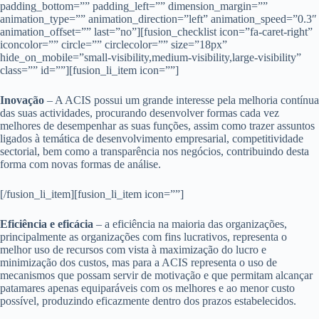
padding_bottom=”” padding_left=”” dimension_margin=””
animation_type=”” animation_direction=”left” animation_speed=”0.3″
animation_offset=”” last=”no”][fusion_checklist icon=”fa-caret-right”
iconcolor=”” circle=”” circlecolor=”” size=”18px”
hide_on_mobile=”small-visibility,medium-visibility,large-visibility”
class=”” id=””][fusion_li_item icon=””]
Inovação
– A ACIS possui um grande interesse pela melhoria contínua
das suas actividades, procurando desenvolver formas cada vez
melhores de desempenhar as suas funções, assim como trazer assuntos
ligados à temática de desenvolvimento empresarial, competitividade
sectorial, bem como a transparência nos negócios, contribuindo desta
forma com novas formas de análise.
[/fusion_li_item][fusion_li_item icon=””]
Eficiência e eficácia
– a eficiência na maioria das organizações,
principalmente as organizações com fins lucrativos, representa o
melhor uso de recursos com vista à maximização do lucro e
minimização dos custos, mas para a ACIS representa o uso de
mecanismos que possam servir de motivação e que permitam alcançar
patamares apenas equiparáveis com os melhores e ao menor custo
possível, produzindo eficazmente dentro dos prazos estabelecidos.