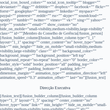
social_icon_boxed_colors=”” social_icon_tooltip=”” blogger=””
deviantart=”” digg=”” dribbble=”” dropbox=”” facebook=”” flickr=””
forrst=”” googleplus=”” instagram=”” linkedin=”” myspace=””
paypal=”” pinterest=”” reddit=”” rss=”” skype=”” soundcloud=””
spotify=”” tumblr=”” twitter=”” vimeo=”” vk=”” xing=”” yahoo=””
yelp=”” youtube=”” email=”” show_custom=”no”
hide_on_mobile=”small-visibility,medium-visibility,large-visibility”
class=”” id=””]Membro do Conselho de Gerência[/fusion_person]
[/fusion_builder_column][fusion_builder_column type=”1_1″
layout=”1_1″ spacing=”” center_content=”no” hover_type=”none”
link=”” min_height=”” hide_on_mobile=”small-visibility,medium-
visibility,large-visibility” class=”” id=”” background_color=””
background_image=”” background_position=”left top”
background_repeat=”no-repeat” border_size=”0″ border_color=””
border_style=”solid” border_position=”all” padding_top=””
padding_right=”” padding_bottom=”” padding_left=””
dimension_margin=”” animation_type=”” animation_direction=”left”
animation_speed=”0.3″ animation_offset=”” last=”no”][fusion_text]
Direcção Executiva
[/fusion_text][/fusion_builder_column][fusion_builder_column
type=”1_3″ layout=”1_5″ spacing=”” center_content=”no”
hover_type=”none” link=”” min_height=”” hide_on_mobile=”small-
visibility,medium-visibility,large-visibility” class=”” id=””