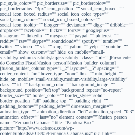
pic_style_color=”” pic_bordersize=”” pic_bordercolor=””
pic_borderradius=”3px” icon_position=”” social_icon_boxed=””
social_icon_boxed_radius=”” social_icon_color_type=””
social_icon_colors=”” social_icon_boxed_colors=””
social_icon_tooltip=”” blogger=”” deviantart=”” digg=”” dribbble=””
dropbox=”” facebook=”” flickr=”” forrst=”” googleplus=””
instagram=”” linkedin=”” myspace=”” paypal=”” pinterest=””
reddit=”” rss=”” skype=”” soundcloud=”” spotify=”” tumblr=””
twitter=”” vimeo=”” vk=”” xing=”” yahoo=”” yelp=”” youtube=””
email=”” show_custom=”no” hide_on_mobile=”small-
visibility,medium-visibility,large-visibility” class=”” id=””]Presidente
do Conselho Fiscal[/fusion_person][/fusion_builder_column]
[fusion_builder_column type=”1_2″ layout=”1_5″ spacing=””
center_content=”no” hover_type=”none” link=”” min_height=””
hide_on_mobile=”small-visibility,medium-visibility,large-visibility”
class=”” id=”” background_color=”” background_image=””
background_position=”left top” background_repeat=”no-repeat”
border_size=”0″ border_color=”” border_style=”solid”
border_position=”all” padding_top=”” padding_right=””
padding_bottom=”” padding_left=”” dimension_margin=””
animation_type=”” animation_direction=”left” animation_speed=”0.3″
animation_offset=”” last=”no” element_content=””][fusion_person
name=”Fernanda Cabanas ” title=”Pandora Box”
picture=”http://www.acismoz.com/wp-
content/uploads/2018/05/Fernanda-Cabanas.jpg” pic_link=””