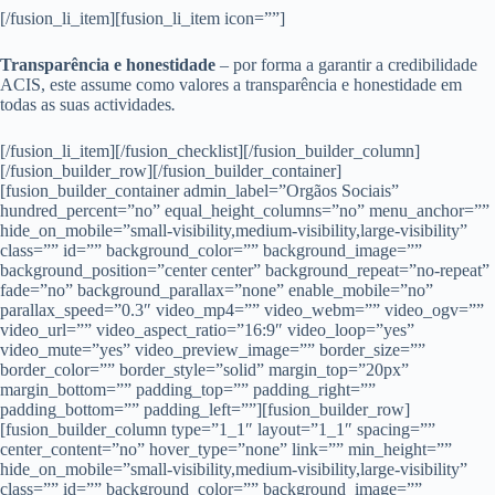
[/fusion_li_item][fusion_li_item icon=””]
Transparência e honestidade
–
por forma a garantir a credibilidade
ACIS, este assume como valores a transparência e honestidade em
todas as suas actividades
.
[/fusion_li_item][/fusion_checklist][/fusion_builder_column]
[/fusion_builder_row][/fusion_builder_container]
[fusion_builder_container admin_label=”Orgãos Sociais”
hundred_percent=”no” equal_height_columns=”no” menu_anchor=””
hide_on_mobile=”small-visibility,medium-visibility,large-visibility”
class=”” id=”” background_color=”” background_image=””
background_position=”center center” background_repeat=”no-repeat”
fade=”no” background_parallax=”none” enable_mobile=”no”
parallax_speed=”0.3″ video_mp4=”” video_webm=”” video_ogv=””
video_url=”” video_aspect_ratio=”16:9″ video_loop=”yes”
video_mute=”yes” video_preview_image=”” border_size=””
border_color=”” border_style=”solid” margin_top=”20px”
margin_bottom=”” padding_top=”” padding_right=””
padding_bottom=”” padding_left=””][fusion_builder_row]
[fusion_builder_column type=”1_1″ layout=”1_1″ spacing=””
center_content=”no” hover_type=”none” link=”” min_height=””
hide_on_mobile=”small-visibility,medium-visibility,large-visibility”
class=”” id=”” background_color=”” background_image=””