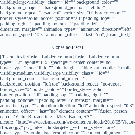
visibility,large-visibility” class=”” id=”” background_color=””
background_image=”” background_position=”left top”
background_repeat=”no-repeat” border_size=”0″ border_color=””
border_style=”solid” border_position=”all” padding_top=””
padding_right=”” padding_bottom=”” padding_left=””
dimension_margin=”” animation_type=”” animation_direction=”left”
animation_speed=”0.3″ animation_offset=”” last=”no”][fusion_text]
Conselho Fiscal
[/fusion_text][/fusion_builder_column][fusion_builder_column
type=”1_2″ layout=”1_5″ spacing=”” center_content=”no”
hover_type=”none” link=”” min_height=”” hide_on_mobile=”small-
visibility,medium-visibility,large-visibility” class=”” id=””
background_color=”” background_image=””
background_position=”left top” background_repeat=”no-repeat”
border_size=”0″ border_color=”” border_style=”solid”
border_position=”all” padding_top=”” padding_right=””
padding_bottom=”” padding_left=”” dimension_margin=””
animation_type=”” animation_direction=”left” animation_speed=”0.3″
animation_offset=”” last=”no” element_content=””][fusion_person
name=”Victor Brazão” title=”Moza Banco, SA”
picture=”http://www.acismoz.com/wp-content/uploads/2018/05/Victor-
Brazão.jpg” pic_link=”” linktarget=”_self” pic_style=”none”
hover_type=”zoomin” background_color=”” content_alignment=””