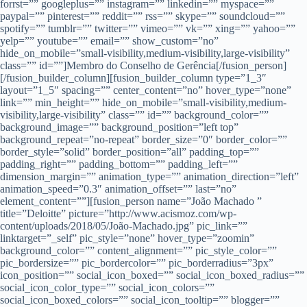
forrst=”” googleplus=”” instagram=”” linkedin=”” myspace=””
paypal=”” pinterest=”” reddit=”” rss=”” skype=”” soundcloud=””
spotify=”” tumblr=”” twitter=”” vimeo=”” vk=”” xing=”” yahoo=””
yelp=”” youtube=”” email=”” show_custom=”no”
hide_on_mobile=”small-visibility,medium-visibility,large-visibility”
class=”” id=””]Membro do Conselho de Gerência[/fusion_person]
[/fusion_builder_column][fusion_builder_column type=”1_3″
layout=”1_5″ spacing=”” center_content=”no” hover_type=”none”
link=”” min_height=”” hide_on_mobile=”small-visibility,medium-
visibility,large-visibility” class=”” id=”” background_color=””
background_image=”” background_position=”left top”
background_repeat=”no-repeat” border_size=”0″ border_color=””
border_style=”solid” border_position=”all” padding_top=””
padding_right=”” padding_bottom=”” padding_left=””
dimension_margin=”” animation_type=”” animation_direction=”left”
animation_speed=”0.3″ animation_offset=”” last=”no”
element_content=””][fusion_person name=”João Machado ”
title=”Deloitte” picture=”http://www.acismoz.com/wp-
content/uploads/2018/05/João-Machado.jpg” pic_link=””
linktarget=”_self” pic_style=”none” hover_type=”zoomin”
background_color=”” content_alignment=”” pic_style_color=””
pic_bordersize=”” pic_bordercolor=”” pic_borderradius=”3px”
icon_position=”” social_icon_boxed=”” social_icon_boxed_radius=””
social_icon_color_type=”” social_icon_colors=””
social_icon_boxed_colors=”” social_icon_tooltip=”” blogger=””