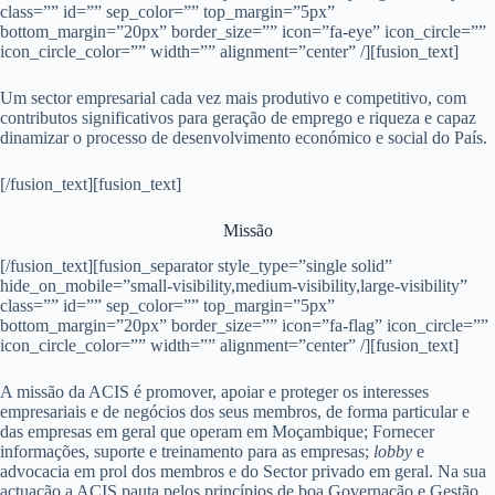
class=”” id=”” sep_color=”” top_margin=”5px”
bottom_margin=”20px” border_size=”” icon=”fa-eye” icon_circle=””
icon_circle_color=”” width=”” alignment=”center” /][fusion_text]
Um sector empresarial cada vez mais produtivo e competitivo, com
contributos significativos para geração de emprego e riqueza e capaz
dinamizar o processo de desenvolvimento económico e social do País.
[/fusion_text][fusion_text]
Missão
[/fusion_text][fusion_separator style_type=”single solid”
hide_on_mobile=”small-visibility,medium-visibility,large-visibility”
class=”” id=”” sep_color=”” top_margin=”5px”
bottom_margin=”20px” border_size=”” icon=”fa-flag” icon_circle=””
icon_circle_color=”” width=”” alignment=”center” /][fusion_text]
A missão da ACIS é promover, apoiar e proteger os interesses
empresariais e de negócios dos seus membros, de forma particular e
das empresas em geral que operam em Moçambique; Fornecer
informações, suporte e treinamento para as empresas;
lobby
e
advocacia em prol dos membros e do Sector privado em geral. Na sua
actuação a ACIS pauta pelos princípios de boa Governação e Gestão