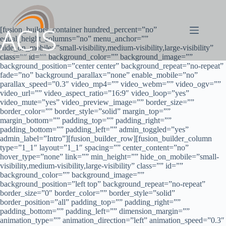
Pular
para
o
[fusion_builder_container hundred_percent=”no”
conteúdo
equal_height_columns=”no” menu_anchor=””
hide_on_mobile=”small-visibility,medium-visibility,large-visibility”
class=”” id=”” background_color=”” background_image=””
background_position=”center center” background_repeat=”no-repeat”
fade=”no” background_parallax=”none” enable_mobile=”no”
parallax_speed=”0.3″ video_mp4=”” video_webm=”” video_ogv=””
video_url=”” video_aspect_ratio=”16:9″ video_loop=”yes”
video_mute=”yes” video_preview_image=”” border_size=””
border_color=”” border_style=”solid” margin_top=””
margin_bottom=”” padding_top=”” padding_right=””
padding_bottom=”” padding_left=”” admin_toggled=”yes”
admin_label=”Intro”][fusion_builder_row][fusion_builder_column
type=”1_1″ layout=”1_1″ spacing=”” center_content=”no”
hover_type=”none” link=”” min_height=”” hide_on_mobile=”small-
visibility,medium-visibility,large-visibility” class=”” id=””
background_color=”” background_image=””
background_position=”left top” background_repeat=”no-repeat”
border_size=”0″ border_color=”” border_style=”solid”
border_position=”all” padding_top=”” padding_right=””
padding_bottom=”” padding_left=”” dimension_margin=””
animation_type=”” animation_direction=”left” animation_speed=”0.3″