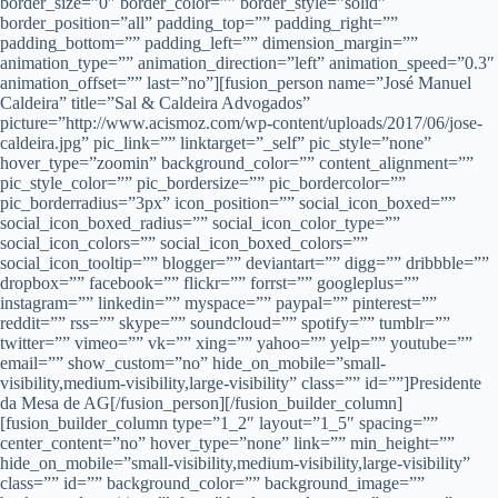
border_size=”0″ border_color=”” border_style=”solid”
border_position=”all” padding_top=”” padding_right=””
padding_bottom=”” padding_left=”” dimension_margin=””
animation_type=”” animation_direction=”left” animation_speed=”0.3″
animation_offset=”” last=”no”][fusion_person name=”José Manuel
Caldeira” title=”Sal & Caldeira Advogados”
picture=”http://www.acismoz.com/wp-content/uploads/2017/06/jose-
caldeira.jpg” pic_link=”” linktarget=”_self” pic_style=”none”
hover_type=”zoomin” background_color=”” content_alignment=””
pic_style_color=”” pic_bordersize=”” pic_bordercolor=””
pic_borderradius=”3px” icon_position=”” social_icon_boxed=””
social_icon_boxed_radius=”” social_icon_color_type=””
social_icon_colors=”” social_icon_boxed_colors=””
social_icon_tooltip=”” blogger=”” deviantart=”” digg=”” dribbble=””
dropbox=”” facebook=”” flickr=”” forrst=”” googleplus=””
instagram=”” linkedin=”” myspace=”” paypal=”” pinterest=””
reddit=”” rss=”” skype=”” soundcloud=”” spotify=”” tumblr=””
twitter=”” vimeo=”” vk=”” xing=”” yahoo=”” yelp=”” youtube=””
email=”” show_custom=”no” hide_on_mobile=”small-
visibility,medium-visibility,large-visibility” class=”” id=””]Presidente
da Mesa de AG[/fusion_person][/fusion_builder_column]
[fusion_builder_column type=”1_2″ layout=”1_5″ spacing=””
center_content=”no” hover_type=”none” link=”” min_height=””
hide_on_mobile=”small-visibility,medium-visibility,large-visibility”
class=”” id=”” background_color=”” background_image=””