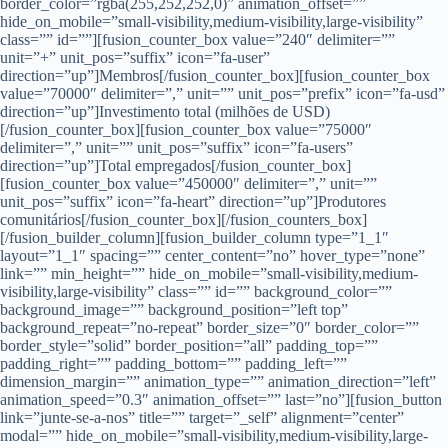
border_color=”rgba(255,252,252,0)” animation_offset=””
hide_on_mobile=”small-visibility,medium-visibility,large-visibility”
class=”” id=””][fusion_counter_box value=”240″ delimiter=””
unit=”+” unit_pos=”suffix” icon=”fa-user”
direction=”up”]Membros[/fusion_counter_box][fusion_counter_box
value=”70000″ delimiter=”,” unit=”” unit_pos=”prefix” icon=”fa-usd”
direction=”up”]Investimento total (milhões de USD)
[/fusion_counter_box][fusion_counter_box value=”75000″
delimiter=”,” unit=”” unit_pos=”suffix” icon=”fa-users”
direction=”up”]Total empregados[/fusion_counter_box]
[fusion_counter_box value=”450000″ delimiter=”,” unit=””
unit_pos=”suffix” icon=”fa-heart” direction=”up”]Produtores
comunitários[/fusion_counter_box][/fusion_counters_box]
[/fusion_builder_column][fusion_builder_column type=”1_1″
layout=”1_1″ spacing=”” center_content=”no” hover_type=”none”
link=”” min_height=”” hide_on_mobile=”small-visibility,medium-
visibility,large-visibility” class=”” id=”” background_color=””
background_image=”” background_position=”left top”
background_repeat=”no-repeat” border_size=”0″ border_color=””
border_style=”solid” border_position=”all” padding_top=””
padding_right=”” padding_bottom=”” padding_left=””
dimension_margin=”” animation_type=”” animation_direction=”left”
animation_speed=”0.3″ animation_offset=”” last=”no”][fusion_button
link=”junte-se-a-nos” title=”” target=”_self” alignment=”center”
modal=”” hide_on_mobile=”small-visibility,medium-visibility,large-