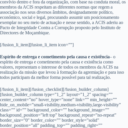
convívio dentro e fora da organização, com base na conduta moral, os
membros da ACIS respeitam as diferentes normas que regem a
associação nos seus diversos âmbitos, designadamente político,
económico, social e legal, procurando assumir um posicionamento
exemplar no seu meio de actuação e nesse sentido, a ACIS aderiu ao
Pacto de Integridade Contra a Corrupção proposto pelo Instituto de
Directores de Moçambique.
[/fusion_li_item][fusion_li_item icon=””]
Espírito de entrega e cometimento pela causa e existência
– o
espírito de entrega e cometimento pela causa e existência como
valores, representam o interesse de todos os membros da ACIS na
realização da missão que levou à formação da agremiação e para isso
todos participam da melhor forma possível para tal realização.
[/fusion_li_item][/fusion_checklist][/fusion_builder_column]
[fusion_builder_column type=”1_2″ layout=”1_2″ spacing=””
center_content=”no” hover_type=”none” link=”” min_height=””
hide_on_mobile=”small-visibility,medium-visibility,large-visibility”
class=”” id=”” background_color=”” background_image=””
background_position=”left top” background_repeat=”no-repeat”
border_size=”0″ border_color=”” border_style=”solid”
border_position=”all” padding_top=”” padding_right=””