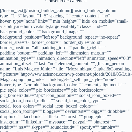
Conselho de Gerência
[/fusion_text][/fusion_builder_column][fusion_builder_column
type=”1_3″ layout=”1_5″ spacing=”” center_content=”no”
hover_type=”none” link=”” min_height=”” hide_on_mobile=”small-
visibility,medium-visibility,large-visibility” class=”” id=””
background_color=”” background_image=””
background_position=”left top” background_repeat=”no-repeat”
border_size=”0″ border_color=”” border_style=”solid”
border_position=”all” padding_top=”” padding_right=””
padding_bottom=”” padding_left=”” dimension_margin=””
animation_type=”” animation_direction=”left” animation_speed=”0.3″
animation_offset=”” last=”no” element_content=””][fusion_person
name=”Luís Magaço Júnior ” title=”Mozambique Capital&Consulting
” picture=”http://www.acismoz.com/wp-content/uploads/2018/05/Luis-
Magaço.png” pic_link=”” linktarget=”_self” pic_style=”none”
hover_type=”zoomin” background_color=”” content_alignment=””
pic_style_color=”” pic_bordersize=”” pic_bordercolor=””
pic_borderradius=”3px” icon_position=”” social_icon_boxed=””
social_icon_boxed_radius=”” social_icon_color_type=””
social_icon_colors=”” social_icon_boxed_colors=””
social_icon_tooltip=”” blogger=”” deviantart=”” digg=”” dribbble=””
dropbox=”” facebook=”” flickr=”” forrst=”” googleplus=””
instagram=”” linkedin=”” myspace=”” paypal=”” pinterest=””
reddit=”” rss=”” skype=”” soundcloud=”” spotify=”” tumblr=””