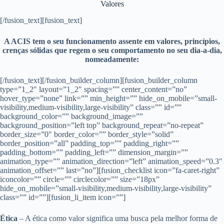
Valores
[/fusion_text][fusion_text]
A ACIS tem o seu funcionamento assente em valores, princípios,
crenças sólidas que regem o seu comportamento no seu dia-a-dia,
nomeadamente:
[/fusion_text][/fusion_builder_column][fusion_builder_column
type=”1_2″ layout=”1_2″ spacing=”” center_content=”no”
hover_type=”none” link=”” min_height=”” hide_on_mobile=”small-
visibility,medium-visibility,large-visibility” class=”” id=””
background_color=”” background_image=””
background_position=”left top” background_repeat=”no-repeat”
border_size=”0″ border_color=”” border_style=”solid”
border_position=”all” padding_top=”” padding_right=””
padding_bottom=”” padding_left=”” dimension_margin=””
animation_type=”” animation_direction=”left” animation_speed=”0.3″
animation_offset=”” last=”no”][fusion_checklist icon=”fa-caret-right”
iconcolor=”” circle=”” circlecolor=”” size=”18px”
hide_on_mobile=”small-visibility,medium-visibility,large-visibility”
class=”” id=””][fusion_li_item icon=””]
Ética
– A ética como valor significa uma busca pela melhor forma de