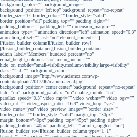
background_color=”” background_image=””
background_position=”left top” background_repeat=”no-repeat”
border_size=”0″ border_color=”” border_style=”solid”
border_position=”all” padding_top=”” padding_right=””
padding_bottom=”” padding_left=”” dimension_margin=””
animation_type=”” animation_direction=”left” animation_speed=”0.3″
animation_offset=”” last=”no” element_content=””]
[/fusion_builder_column][/fusion_builder_row]
[/fusion_builder_container][fusion_builder_container
admin_label=”Members” hundred_percent=”no”
equal_height_columns=”no” menu_anchor=””
hide_on_mobile=”small-visibility,medium-visibility,large-visibility”
class=”” id=”” background_color=””
background_image=”http://www.acismoz.com/wp-
content/uploads/2017/06/maputo-aerial.jpg”
background_position=”center center” background_repeat=”no-repeat”
fade=”no” background_parallax=”up” enable_mobile=”no”
parallax_speed=”0.3″ video_mp4=”” video_webm=”” video_ogv=””
video_url=”” video_aspect_ratio=”16:9″ video_loop=”yes”
video_mute=”yes” video_preview_image=”” border_size=””
border_color=”” border_style=”solid” margin_top=”30px”
margin_bottom=”40px” padding_top=”45px” padding_right=””
padding_bottom=”40px” padding_left=”” admin_toggled=”no”]
[fusion_builder_row][fusion_builder_column type=”1_1″
layout=”1_1″ spacing=”” center_content=”no” hover_type=”none”