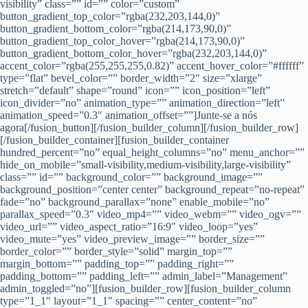
visibility” class=”” id=”” color=”custom”
button_gradient_top_color=”rgba(232,203,144,0)”
button_gradient_bottom_color=”rgba(214,173,90,0)”
button_gradient_top_color_hover=”rgba(214,173,90,0)”
button_gradient_bottom_color_hover=”rgba(232,203,144,0)”
accent_color=”rgba(255,255,255,0.82)” accent_hover_color=”#ffffff”
type=”flat” bevel_color=”” border_width=”2″ size=”xlarge”
stretch=”default” shape=”round” icon=”” icon_position=”left”
icon_divider=”no” animation_type=”” animation_direction=”left”
animation_speed=”0.3″ animation_offset=””]Junte-se a nós
agora[/fusion_button][/fusion_builder_column][/fusion_builder_row]
[/fusion_builder_container][fusion_builder_container
hundred_percent=”no” equal_height_columns=”no” menu_anchor=””
hide_on_mobile=”small-visibility,medium-visibility,large-visibility”
class=”” id=”” background_color=”” background_image=””
background_position=”center center” background_repeat=”no-repeat”
fade=”no” background_parallax=”none” enable_mobile=”no”
parallax_speed=”0.3″ video_mp4=”” video_webm=”” video_ogv=””
video_url=”” video_aspect_ratio=”16:9″ video_loop=”yes”
video_mute=”yes” video_preview_image=”” border_size=””
border_color=”” border_style=”solid” margin_top=””
margin_bottom=”” padding_top=”” padding_right=””
padding_bottom=”” padding_left=”” admin_label=”Management”
admin_toggled=”no”][fusion_builder_row][fusion_builder_column
type=”1_1″ layout=”1_1″ spacing=”” center_content=”no”