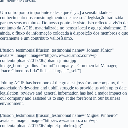
ambiente de coesão.
Um outro ponto importante e destaque é […] a sensibilidade e
conhecimento dos constrangimentos de acesso à legislação traduzida
para os seus membros. Do nosso ponto de visto, isto reflecte a visão de
conjunto da ACIS, materializada no pensar local e agir globalmente. E
ainda, o fluxo de informação colocada à disposição dos membros e que
certamente é um contributo valiosíssimo.
[/fusion_testimonial][fusion_testimonial name=”Johann Júnior”
avatar=”image” image=”http://www.acismoz.com/wp-
content/uploads/2017/06/johann-junior.jpg”
image_border_radius=”round” company=”Commercial Manager,
Joaco Cimentos Lda” link=”” target=”_self”]
Joining ACIS has been one of the greatest joys for our company, the
association’s devotion and uphill struggle to provide us with up to date
legislation, reviews and general information has had a major impact on
our company and assisted us to stay at the forefront in our business
environment.
[/fusion_testimonial][fusion_testimonial name=”Miguel Pinheiro”
avatar=”image” image=”http://www.acismoz.com/wp-
content/uploads/2017/06/miguel-pinheiro.jpg”