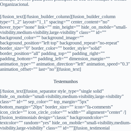
Organizacional.
[/fusion_text][/fusion_builder_column][fusion_builder_column
type=”1_2″ layout=”1_1″ spacing=”” center_content=”no”
hover_type=”none” link=”” min_height=”” hide_on_mobile=”small-
visibility,medium-visibility,large-visibility” class=”” id=””
background_color=”” background_image=””
background_position=”left top” background_repeat=”no-repeat”
border_size=”0″ border_color=”” border_style=”solid”
border_position=”all” padding_top=”” padding_right=””
padding_bottom=”” padding_left=”” dimension_margin=””
animation_type=”” animation_direction=”left” animation_speed=”0.3″
animation_offset=”” last=”no”][fusion_text]
Testemunhos
[/fusion_text][fusion_separator style_type=”single solid”
hide_on_mobile=”small-visibility,medium-visibility,large-visibility”
class=”” id=”” sep_color=”” top_margin=”5px”
bottom_margin=”20px” border_size=”” icon=”fa-comments”
icon_circle=”” icon_circle_color=”” width=”” alignment=”center” /]
[fusion_testimonials design=”classic” backgroundcolor=””
textcolor=”” random=”yes” hide_on_mobile=”small-visibility,medium-
visibility,large-visibility” class=”” id=””][fusion_testimonial