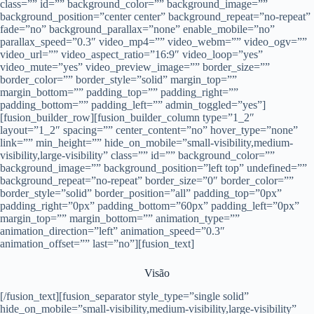
class=”” id=”” background_color=”” background_image=””
background_position=”center center” background_repeat=”no-repeat”
fade=”no” background_parallax=”none” enable_mobile=”no”
parallax_speed=”0.3″ video_mp4=”” video_webm=”” video_ogv=””
video_url=”” video_aspect_ratio=”16:9″ video_loop=”yes”
video_mute=”yes” video_preview_image=”” border_size=””
border_color=”” border_style=”solid” margin_top=””
margin_bottom=”” padding_top=”” padding_right=””
padding_bottom=”” padding_left=”” admin_toggled=”yes”]
[fusion_builder_row][fusion_builder_column type=”1_2″
layout=”1_2″ spacing=”” center_content=”no” hover_type=”none”
link=”” min_height=”” hide_on_mobile=”small-visibility,medium-
visibility,large-visibility” class=”” id=”” background_color=””
background_image=”” background_position=”left top” undefined=””
background_repeat=”no-repeat” border_size=”0″ border_color=””
border_style=”solid” border_position=”all” padding_top=”0px”
padding_right=”0px” padding_bottom=”60px” padding_left=”0px”
margin_top=”” margin_bottom=”” animation_type=””
animation_direction=”left” animation_speed=”0.3″
animation_offset=”” last=”no”][fusion_text]
Visão
[/fusion_text][fusion_separator style_type=”single solid”
hide_on_mobile=”small-visibility,medium-visibility,large-visibility”