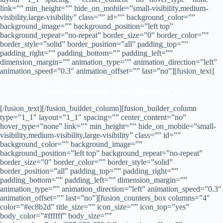
link=”” min_height=”” hide_on_mobile=”small-visibility,medium-
visibility,large-visibility” class=”” id=”” background_color=””
background_image=”” background_position=”left top”
background_repeat=”no-repeat” border_size=”0″ border_color=””
border_style=”solid” border_position=”all” padding_top=””
padding_right=”” padding_bottom=”” padding_left=””
dimension_margin=”” animation_type=”” animation_direction=”left”
animation_speed=”0.3″ animation_offset=”” last=”no”][fusion_text]
Centenas de empresas já se juntaram a ACIS.
[/fusion_text][/fusion_builder_column][fusion_builder_column
type=”1_1″ layout=”1_1″ spacing=”” center_content=”no”
hover_type=”none” link=”” min_height=”” hide_on_mobile=”small-
visibility,medium-visibility,large-visibility” class=”” id=””
background_color=”” background_image=””
background_position=”left top” background_repeat=”no-repeat”
border_size=”0″ border_color=”” border_style=”solid”
border_position=”all” padding_top=”” padding_right=””
padding_bottom=”” padding_left=”” dimension_margin=””
animation_type=”” animation_direction=”left” animation_speed=”0.3″
animation_offset=”” last=”no”][fusion_counters_box columns=”4″
color=”#ec8b2d” title_size=”” icon_size=”” icon_top=”yes”
body_color=”#ffffff” body_size=””