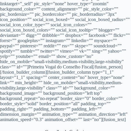
linktarget=”_self” pic_style=”none” hover_type=”zoomin”
background_color=”” content_alignment=”” pic_style_color=””
pic_bordersize=”” pic_bordercolor=”” pic_borderradius=”3px”
icon_position=”” social_icon_boxed=”” social_icon_boxed_radius=””
social_icon_color_type=”” social_icon_colors=””
social_icon_boxed_colors=”” social_icon_tooltip=”” blogger=””
deviantart=”” digg=”” dribbble=”” dropbox=”” facebook=”” flickr=””
forrst=”” googleplus=”” instagram=”” linkedin=”” myspace=””
paypal=”” pinterest=”” reddit=”” rss=”” skype=”” soundcloud=””
spotify=”” tumblr=”” twitter=”” vimeo=”” vk=”” xing=”” yahoo=””
yelp=”” youtube=”” email=”” show_custom=”no”
hide_on_mobile=”small-visibility,medium-visibility,large-visibility”
class=”” id=””]Primeira Vogal do Conselho Fiscal[/fusion_person]
[/fusion_builder_column][fusion_builder_column type=”1_1″
layout=”1_1″ spacing=”” center_content=”no” hover_type=”none”
link=”” min_height=”” hide_on_mobile=”small-visibility,medium-
visibility,large-visibility” class=”” id=”” background_color=””
background_image=”” background_position=”left top”
background_repeat=”no-repeat” border_size=”0″ border_color=””
border_style=”solid” border_position=”all” padding_top=””
padding_right=”” padding_bottom=”” padding_left=””
dimension_margin=”” animation_type=”” animation_direction=”left”
animation_speed=”0.3″ animation_offset=”” last=”no”][fusion_text]