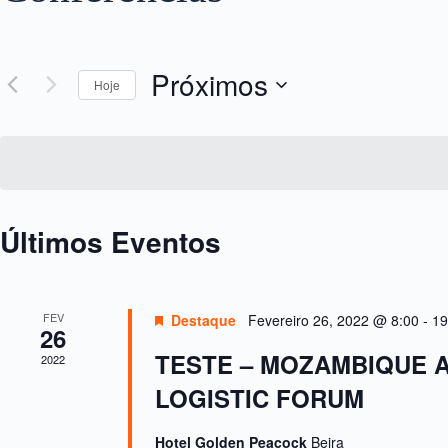
Próximos
Hoje
S
e
l
e
c
i
o
Últimos Eventos
n
e
d
a
t
a
FEV
Destaque
Fevereiro 26, 2022 @ 8:00
-
19
26
TESTE – MOZAMBIQUE 
2022
LOGISTIC FORUM
Hotel Golden Peacock
Beira